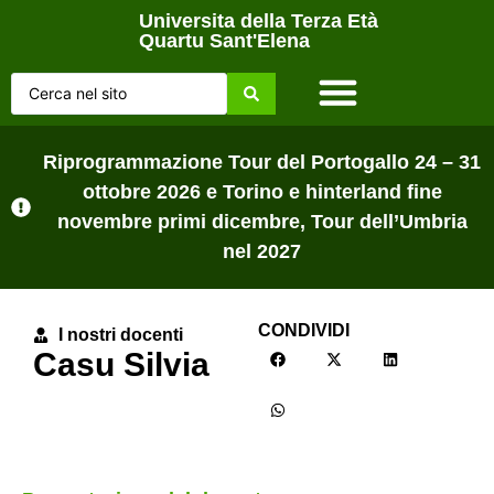
Universita della Terza Età
Quartu Sant'Elena
Home Page
Chi siamo
Lezioni sul campo
Tutti gli Avvisi
Riprogrammazione Tour del Portogallo 24 – 31
ottobre 2026 e Torino e hinterland fine
novembre primi dicembre, Tour dell’Umbria
nel 2027
CONDIVIDI
I nostri docenti
Casu Silvia