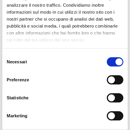
Docenti:
Casu Silvia
analizzare il nostro traffico. Condividiamo inoltre
informazioni sul modo in cui utilizzi il nostro sito con i
Inizio corso:
6 Novembre 2025
nostri partner che si occupano di analisi dei dati web,
pubblicità e social media, i quali potrebbero combinarle
con altre informazioni che hai fornito loro o che hanno
raccolto dal tuo utilizzo dei loro servizi.
Selezione
Necessari
del
consenso
Contatti
Preferenze
Viale Colombo,169d Quartu S.Elena (CA)
070 8696096
Statistiche
univerquartu@gmail.com
Marketing
Orari segreteria