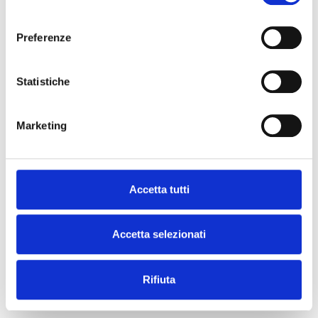
consenso
Preferenze
UMANISTICA
Statistiche
Letteratura russa
Docenti:
Salvestroni Simonetta
Marketing
Inizio corso:
29 Ottobre 2025
Accetta tutti
LINGUE STRANIERE
Accetta selezionati
Lingua Russa
Docenti:
Salvestroni Simonetta
Rifiuta
Inizio corso:
29 Ottobre 2025