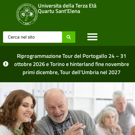
Universita della Terza Età
Quartu Sant'Elena
Home Page
Lezioni sul campo
Tutti gli Avvisi
Riprogrammazione Tour del Portogallo 24 – 31
ottobre 2026 e Torino e hinterland fine novembre
primi dicembre, Tour dell’Umbria nel 2027