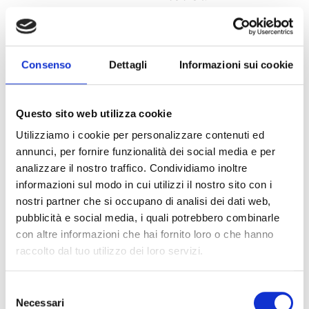
Inizio corso:
Consenso
Dettagli
Informazioni sui cookie
LINGUE STRANIERE
Lingua Portoghese 2° livello
Questo sito web utilizza cookie
Docenti:
Utilizziamo i cookie per personalizzare contenuti ed
Ivone Santana
annunci, per fornire funzionalità dei social media e per
Inizio corso:
28 Ottobre 2025
analizzare il nostro traffico. Condividiamo inoltre
informazioni sul modo in cui utilizzi il nostro sito con i
nostri partner che si occupano di analisi dei dati web,
pubblicità e social media, i quali potrebbero combinarle
con altre informazioni che hai fornito loro o che hanno
LINGUE STRANIERE
raccolto dal tuo utilizzo dei loro servizi.
Lingua Portoghese 1° livello
Docenti:
Ivone Santana
Selezione
Necessari
del
Inizio corso:
28 Ottobre 2025