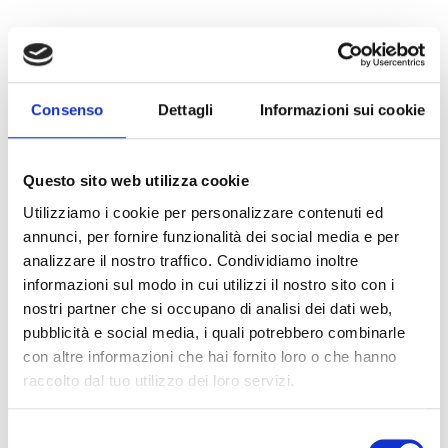
SCIENTIFICA
Geologia della Sardegna
Docenti:
Consenso
Dettagli
Informazioni sui cookie
Marini Tarcisio
Inizio corso:
19 Novembre 2025
Questo sito web utilizza cookie
Utilizziamo i cookie per personalizzare contenuti ed
annunci, per fornire funzionalità dei social media e per
analizzare il nostro traffico. Condividiamo inoltre
SCIENTIFICA
informazioni sul modo in cui utilizzi il nostro sito con i
Educazione finanziaria
nostri partner che si occupano di analisi dei dati web,
Docenti:
Colizzi Manuela
pubblicità e social media, i quali potrebbero combinarle
con altre informazioni che hai fornito loro o che hanno
Inizio corso:
30 Ottobre 2025
raccolto dal tuo utilizzo dei loro servizi.
Selezione