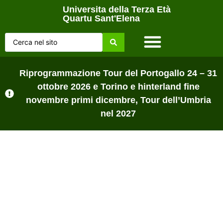
Universita della Terza Età
Quartu Sant'Elena
Home Page
Chi siamo
Lezioni sul campo
Tutti gli Avvisi
Riprogrammazione Tour del Portogallo 24 – 31
ottobre 2026 e Torino e hinterland fine
novembre primi dicembre, Tour dell’Umbria
nel 2027