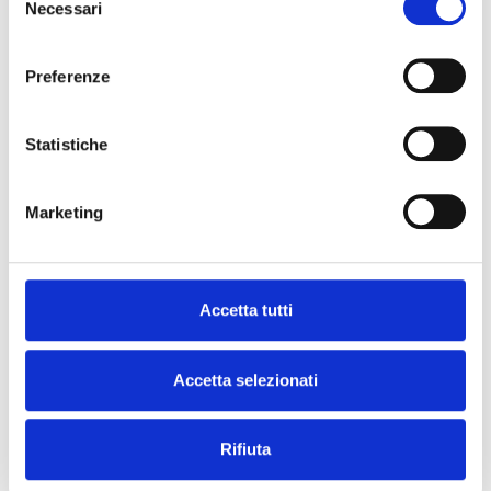
Necessari
del
SCIENTIFICA
consenso
Astrofisica
Preferenze
Docenti:
Casu Silvia
Inizio corso:
6 Novembre 2025
Statistiche
Marketing
SCIENTIFICA
Archeologia cristiana
Accetta tutti
della Sardegna
Docenti:
Muresu Marco
Accetta selezionati
Inizio corso:
27 Ottobre 2025
Rifiuta
SCIENTIFICA