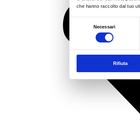
che hanno raccolto dal tuo uti
Selezione
Necessari
del
consenso
Rifiuta