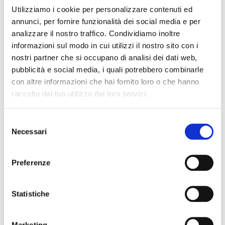
Utilizziamo i cookie per personalizzare contenuti ed
ASPETTI DI BASE PER IL VIAGGIO IN CALABRIA
annunci, per fornire funzionalità dei social media e per
DEL 5° GIORNO
analizzare il nostro traffico. Condividiamo inoltre
Visita di Reggio Calabria, del suo Duomo e del famoso
informazioni sul modo in cui utilizzi il nostro sito con i
Museo con i Bronzi di Riace. Pranzo con spettacolo
nostri partner che si occupano di analisi dei dati web,
folkloristico per poi visitare Pentedattilo, ex borgo-
pubblicità e social media, i quali potrebbero combinarle
fantasma oggi rinato turisticamente.
con altre informazioni che hai fornito loro o che hanno
raccolto dal tuo utilizzo dei loro servizi.
Km totali circa 70.
ASPETTI DI BASE PER IL VIAGGIO IN CALABRIA
Selezione
DEL 6° GIORNO
Necessari
del
consenso
Visita di Scilla, con il suo suggestivo quartiere della
Preferenze
Chianalea, antico borgo marinaro. Tempo per lo
shopping. Dopo pranzo, rientro in direzione di Catania.
Km totali circa 130.
Statistiche
Marketing