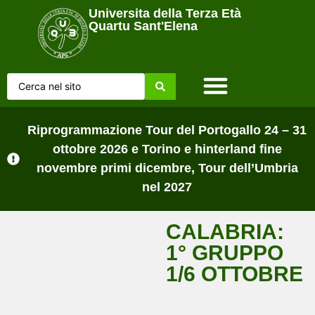
Universita della Terza Età
Quartu Sant'Elena
Home Page
Chi siamo
Lezioni sul campo
Tutti gli Avvisi
Riprogrammazione Tour del Portogallo 24 – 31
ottobre 2026 e Torino e hinterland fine
novembre primi dicembre, Tour dell’Umbria
nel 2027
CALABRIA:
1° GRUPPO
1/6 OTTOBRE