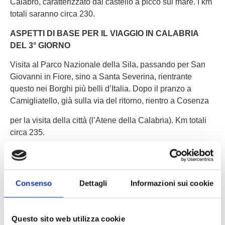
Calabro, caratterizzato dal castello a picco sul mare. I km
totali saranno circa 230.
ASPETTI DI BASE PER IL VIAGGIO IN CALABRIA
DEL 3° GIORNO
Visita al Parco Nazionale della Sila, passando per San
Giovanni in Fiore, sino a Santa Severina, rientrante
questo nei Borghi più belli d’Italia. Dopo il pranzo a
Camigliatello, già sulla via del ritorno, rientro a Cosenza
per la visita della città (l’Atene della Calabria). Km totali
circa 235.
ASPETTI DI BASE PER IL VIAGGIO IN CALABRIA
DEL 4° GIORNO
Visite di Locri, caratterizzato da un’ampia area
Consenso
Dettagli
Informazioni sui cookie
archeologica e poi di Gerace, borgo dalla antica struttura
bizantina nel parco dell’Aspromonte. Arrivo a Reggio
Questo sito web utilizza cookie
Calabria. Km totali circa 275.