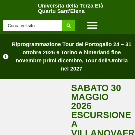
Universita della Terza Età
Quartu Sant'Elena
Home Page
Chi siamo
Lezioni sul campo
Tutti gli Avvisi
Riprogrammazione Tour del Portogallo 24 – 31
ottobre 2026 e Torino e hinterland fine
novembre primi dicembre, Tour dell’Umbria
nel 2027
SABATO 30
MAGGIO
2026
ESCURSIONE
A
VILLANOVAF