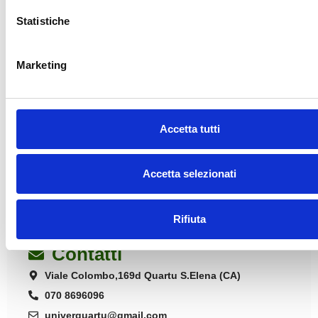
Sant’Elena
Statistiche
L'ultima visita di quest'Anno Accademico ci
riporterà a casa, visiteremo infatti, insieme alla
nostra docente di Storia dell'arte Silvia Ledda,...
Marketing
DETTAGLI >
Accetta tutti
Accetta selezionati
Rifiuta
Contatti
Viale Colombo,169d Quartu S.Elena (CA)
070 8696096
univerquartu@gmail.com