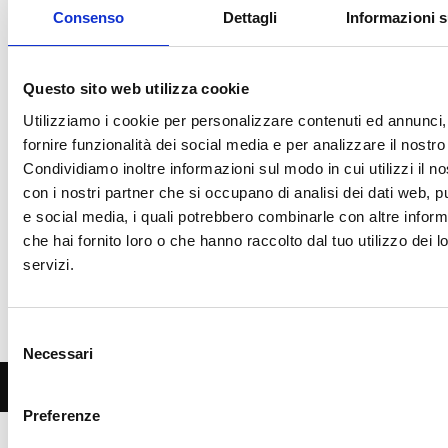
Altre lezioni sul
Consenso
Dettagli
Informazioni s
campo simili
VEDI
TUTTI
Questo sito web utilizza cookie
Utilizziamo i cookie per personalizzare contenuti ed annunci,
fornire funzionalità dei social media e per analizzare il nostro 
Condividiamo inoltre informazioni sul modo in cui utilizzi il no
con i nostri partner che si occupano di analisi dei dati web, pu
e social media, i quali potrebbero combinarle con altre inform
che hai fornito loro o che hanno raccolto dal tuo utilizzo dei l
servizi.
Selezione
Necessari
del
consenso
3 Giu 2026
VISITE BREVI
Preferenze
Quartu Sant’Elena: la Basilica di