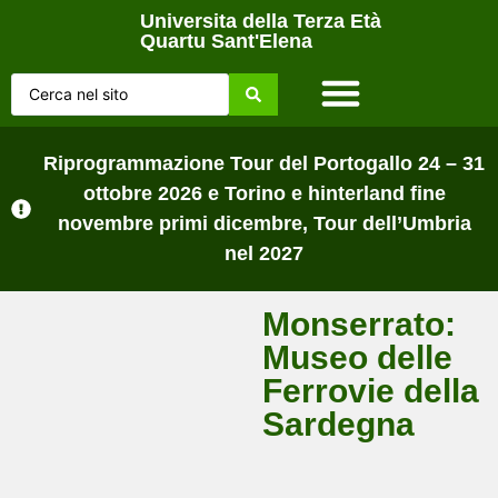
Universita della Terza Età
Quartu Sant'Elena
Home Page
Chi siamo
Lezioni sul campo
Tutti gli Avvisi
Riprogrammazione Tour del Portogallo 24 – 31
ottobre 2026 e Torino e hinterland fine
novembre primi dicembre, Tour dell’Umbria
nel 2027
Monserrato:
Museo delle
Ferrovie della
Sardegna