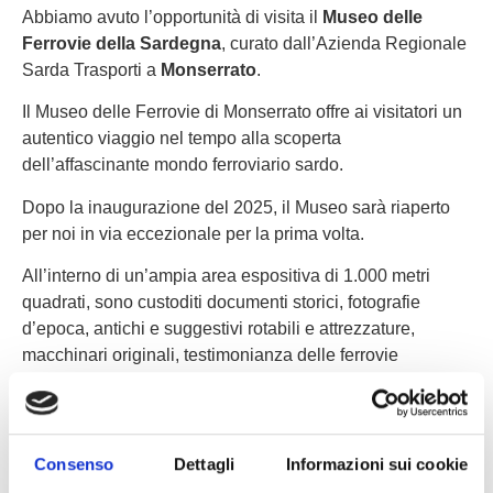
Abbiamo avuto l’opportunità di visita il
Museo delle
Ferrovie della Sardegna
, curato dall’Azienda Regionale
Sarda Trasporti a
Monserrato
.
Il Museo delle Ferrovie di Monserrato offre ai visitatori un
autentico viaggio nel tempo alla scoperta
dell’affascinante mondo ferroviario sardo.
Dopo la inaugurazione del 2025, il Museo sarà riaperto
per noi in via eccezionale per la prima volta.
All’interno di un’ampia area espositiva di 1.000 metri
quadrati, sono custoditi documenti storici, fotografie
d’epoca, antichi e suggestivi rotabili e attrezzature,
macchinari originali, testimonianza delle ferrovie
secondarie sarde.
Questa esclusiva collezione permette ai visitatori di
riscoprire la storia e il fascino di un’epoca passata che ha
Consenso
Dettagli
Informazioni sui cookie
profondamente segnato il territorio e la sua evoluzione.