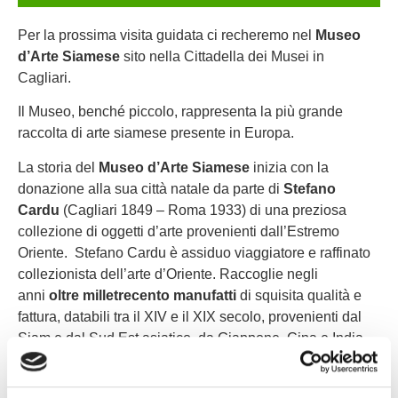
Per la prossima visita guidata ci recheremo nel
Museo
d’Arte Siamese
sito nella Cittadella dei Musei in
Cagliari.
Il Museo, benché piccolo, rappresenta la più grande
raccolta di arte siamese presente in Europa.
La storia del
Museo d’Arte Siamese
inizia con la
donazione alla sua città natale da parte di
Stefano
Cardu
(Cagliari 1849 – Roma 1933) di una preziosa
collezione di oggetti d’arte provenienti dall’Estremo
Oriente. Stefano Cardu è assiduo viaggiatore e raffinato
collezionista dell’arte d’Oriente. Raccoglie negli
anni
oltre milletrecento manufatti
di squisita qualità e
fattura, databili tra il XIV e il XIX secolo, provenienti dal
Siam e dal Sud Est asiatico, da Giappone, Cina e India.
Nel Museo potrete ammirare
sculture, argenti,
porcellane, armi, manoscritti, tempere, una notevole