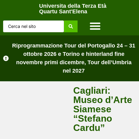
Universita della Terza Età
Quartu Sant'Elena
Home Page
Chi siamo
Lezioni sul campo
Tutti gli Avvisi
Riprogrammazione Tour del Portogallo 24 – 31
ottobre 2026 e Torino e hinterland fine
novembre primi dicembre, Tour dell’Umbria
nel 2027
Cagliari:
Museo d’Arte
Siamese
“Stefano
Cardu”