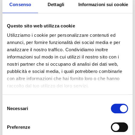
Consenso
Dettagli
Informazioni sui cookie
varietà di pregiatissimi pezzi artistici, datati tra il XIV e
il XIX secolo
.
Venerdì 7 novembre prossimo invieremo la mail con i
Questo sito web utilizza cookie
dettagli della visita e le modalità di prenotazione
Utilizziamo i cookie per personalizzare contenuti ed
annunci, per fornire funzionalità dei social media e per
analizzare il nostro traffico. Condividiamo inoltre
informazioni sul modo in cui utilizzi il nostro sito con i
nostri partner che si occupano di analisi dei dati web,
pubblicità e social media, i quali potrebbero combinarle
con altre informazioni che hai fornito loro o che hanno
Altre lezioni sul
raccolto dal tuo utilizzo dei loro servizi.
campo simili
VEDI
TUTTI
Selezione
Necessari
del
consenso
Preferenze