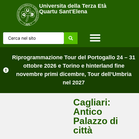
Universita della Terza Età
Quartu Sant'Elena
Home Page
Chi siamo
Lezioni sul campo
Tutti gli Avvisi
Riprogrammazione Tour del Portogallo 24 – 31
ottobre 2026 e Torino e hinterland fine
novembre primi dicembre, Tour dell’Umbria
nel 2027
Cagliari:
Antico
Palazzo di
città