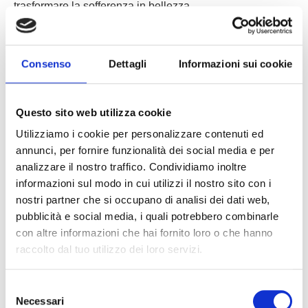
trasformare la sofferenza in bellezza.
Un’occasione per riscoprire
Antonio Ligabue
lontano
dagli stereotipi, attraverso opere che hanno costruito la
Consenso
Dettagli
Informazioni sui cookie
sua leggenda e che invitano a riflettere sul valore dell’arte
come strumento di liberazione personale e riconciliazione
con il mondo.
Questo sito web utilizza cookie
Venerdì 16/01/2026
invieremo la mail con ulteriori
Utilizziamo i cookie per personalizzare contenuti ed
dettagli riguardanti al visita e le modalità di prenotazione.
annunci, per fornire funzionalità dei social media e per
analizzare il nostro traffico. Condividiamo inoltre
informazioni sul modo in cui utilizzi il nostro sito con i
nostri partner che si occupano di analisi dei dati web,
pubblicità e social media, i quali potrebbero combinarle
con altre informazioni che hai fornito loro o che hanno
raccolto dal tuo utilizzo dei loro servizi.
Altre lezioni sul
campo simili
VEDI
Selezione
TUTTI
Necessari
del