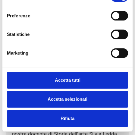
consenso
Preferenze
Statistiche
Marketing
Accetta tutti
3 Giu 2026
VISITE BREVI
Accetta selezionati
Quartu Sant’Elena: la Basilica di
Sant’Elena
Rifiuta
L'ultima visita di quest'Anno Accademico ci
riporterà a casa, visiteremo infatti, insieme alla
nostra docente di Storia dell'arte Silvia Ledda,...