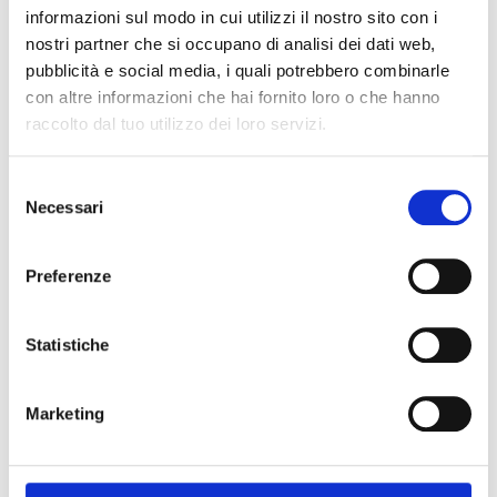
informazioni sul modo in cui utilizzi il nostro sito con i
nostri partner che si occupano di analisi dei dati web,
pubblicità e social media, i quali potrebbero combinarle
con altre informazioni che hai fornito loro o che hanno
raccolto dal tuo utilizzo dei loro servizi.
Selezione
Necessari
del
consenso
Preferenze
Statistiche
3 Giu 2026
VISITE BREVI
Quartu Sant’Elena: la Basilica di
Sant’Elena
Marketing
L'ultima visita di quest'Anno Accademico ci
riporterà a casa, visiteremo infatti, insieme alla
nostra docente di Storia dell'arte Silvia Ledda,...