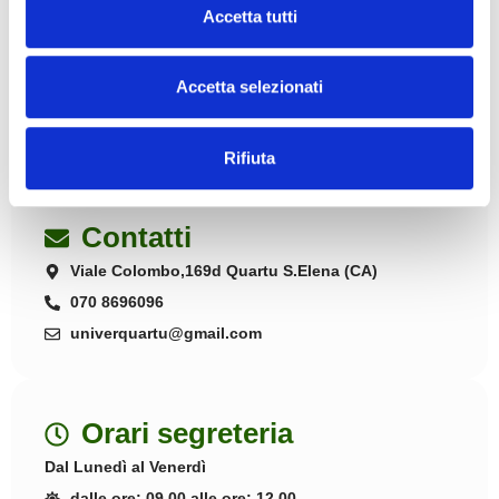
Accetta tutti
DETTAGLI >
Accetta selezionati
Rifiuta
Contatti
Viale Colombo,169d Quartu S.Elena (CA)
070 8696096
univerquartu@gmail.com
Orari segreteria
Dal Lunedì al Venerdì
dalle ore: 09.00 alle ore: 12.00